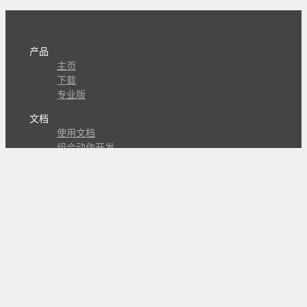
产品
主页
下载
专业版
文档
使用文档
组合动作开发
知识库
版本历史
瓜皮学堂
分享
动作库
子程序
外观
交流
问答讨论区