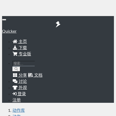
Quicker
主页
下载
专业版
分享
文档
讨论
外观
登录
注册
动作库