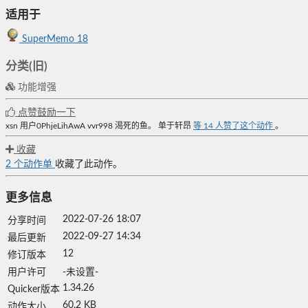
适用于
SuperMemo 18
分类(旧)
功能增强
点赞鼓励一下
xsn
用户0PhjeLihAwA
vvr998
渴死的鱼。
单于轩昂
等
14
人赞了这个动作
。
收藏
2
个动作单
收藏了此动作。
更多信息
2022-07-26 18:07
分享时间
2022-09-27 14:34
最后更新
12
修订版本
用户许可
-未设置-
1.34.26
Quicker版本
60.2 KB
动作大小