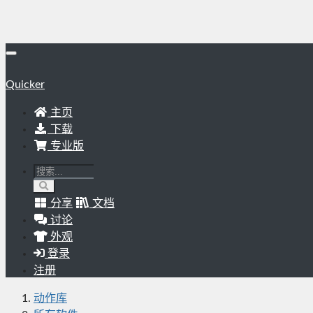
Quicker
主页
下载
专业版
分享
文档
讨论
外观
登录
注册
动作库