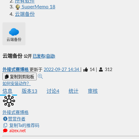
所有软件
SuperMemo 18
云端备份
云端备份
云端备份
公开
已发布(自动)
外接式赛博格
更新于
2022-09-27 14:34
|
14
|
312
复制到剪贴板
如何安装动作？
信息
版本
13
讨论
4
统计
审核
外接式赛博格
赞赏作者
复制Ta的推荐码
aizex.net