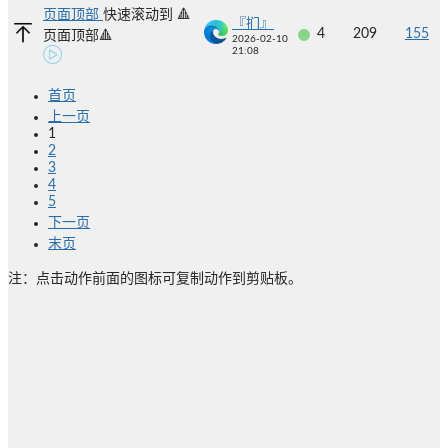
页面顶部
快速滚动到 🔺
『扪』
4
209
155
页面顶部🔺
2026-02-10
21:08
首页
上一页
1
2
3
4
5
下一页
末页
注：点击动作前面的图标可复制动作到剪贴板。