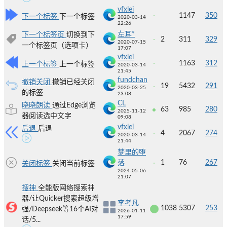
vfxlei
1147
350
下一个标签
下一个标签
2020-03-14
22:26
左耳*
下一个标签页
切换到下
2
311
329
2020-07-15
一个标签页（选项卡）
17:07
vfxlei
1163
312
上一个标签
上一个标签
2020-03-14
21:45
fundchan
撤销关闭
撤销已经关闭
19
5432
291
2020-03-25
的标签
23:08
CL
晓晓朗读
通过Edge浏览
63
985
280
2025-11-12
器阅读选中文字
09:08
vfxlei
后退
后退
4
2067
274
2020-03-14
21:44
梦里的堕
1
76
267
落
关闭标签
关闭当前标签
2024-05-06
21:07
搜神
全能版网络搜索神
器/让Quicker搜索超级增
李考凡
1038
5307
253
强/Deepseek等16个AI对
2026-01-11
17:59
话/5...