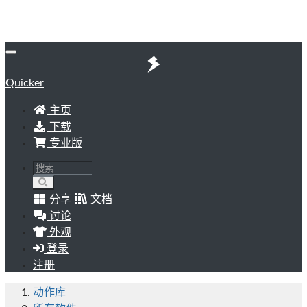
Quicker
主页
下载
专业版
分享
文档
讨论
外观
登录
注册
动作库