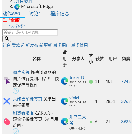
所有软件
Microsoft Edge
动作
690
讨论
1
程序信息
*全部*
*未分类*
综合
受欢迎
新发布
新更新
最多用户
最多使用
适
大
名称
用
分享人
获赞
用户
频度
小
于
图片拖拽
拖拽浏览器的
Joker_D
图片进行复制、贴图、快
11
401
7943
2025-06-21
速保存等操作
21:15
vfxlei
关闭当前标签页
关闭当
4
2851
3962
2020-03-14
前标签页
21:43
浏览器增强
右键关闭、
知产二大
滚轮切换标签页（✅旦用
6
21
3936
爷
难回）
9天11小时前