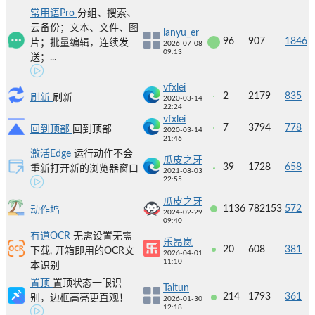
常用语Pro
分组、搜索、
云备份；文本、文件、图
lanyu_er
96
907
1846
片；批量编辑，连续发
2026-07-08
09:13
送；...
vfxlei
2
2179
835
刷新
刷新
2020-03-14
22:24
vfxlei
7
3794
778
回到顶部
回到顶部
2020-03-14
21:46
激活Edge
运行动作不会
瓜皮之牙
39
1728
658
重新打开新的浏览器窗口
2021-08-03
22:55
瓜皮之牙
1136
782153
572
动作坞
2024-02-29
09:40
有道OCR
无需设置无需
乐昂岚
20
608
381
下载, 开箱即用的OCR文
2026-04-01
11:10
本识别
置顶
置顶状态一眼识
Taitun
214
1793
361
别，边框高亮更直观！
2026-01-30
12:18