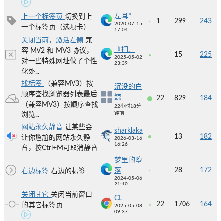
左耳*
上一个标签页
切换到上
1
299
243
2020-07-15
一个标签页（选项卡）
17:04
关闭当前，激活左侧
兼
『扪』
容 MV2 和 MV3 协议，
15
225
2025-05-02
对一些特殊网址做了个性
23:39
化处...
找标签
（兼容MV3）按
沉没的白
顺序查找浏览器列表最后
鲸
22
829
184
（兼容MV3）按顺序查找
22小时18分
钟前
浏览...
网站永久静音
让某些会
sharklaka
13
182
让你尴尬的网站永久静
2026-03-16
16:26
音，按Ctrl+M可取消静音
梦里的堕
28
172
落
右边标签
右边的标签
2024-05-06
21:10
关闭其它
关闭当前窗口
CL
22
1706
164
的其它标签页
2025-05-08
09:37