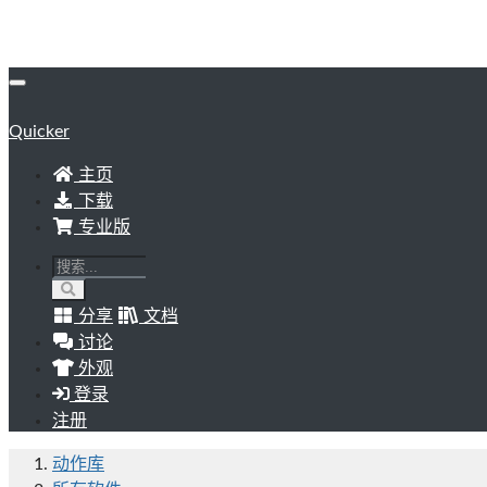
Quicker
主页
下载
专业版
分享
文档
讨论
外观
登录
注册
动作库