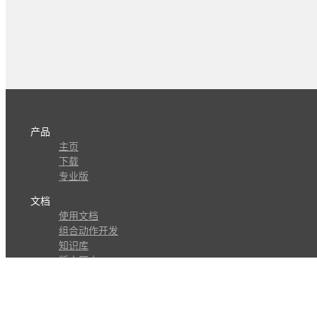
产品
主页
下载
专业版
文档
使用文档
组合动作开发
知识库
版本历史
瓜皮学堂
分享
动作库