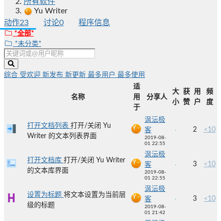
所有软件
Yu Writer
动作
23
讨论
0
程序信息
*全部*
*未分类*
综合
受欢迎
新发布
新更新
最多用户
最多使用
适
大
获
用
频
名称
用
分享人
小
赞
户
度
于
沨沄极
打开文档列表
打开/关闭 Yu
2
<10
客
Writer 的文本列表界面
2019-08-
01 22:55
沨沄极
打开文档库
打开/关闭 Yu Writer
3
<10
客
的文本库界面
2019-08-
01 22:55
沨沄极
设置为标题
将文本设置为当前层
3
<10
客
级的标题
2019-08-
01 21:42