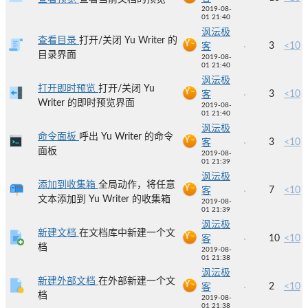
2019-08-
01 21:40
沨沄极
查看目录
打开/关闭 Yu Writer 的
3
<10
客
目录界面
2019-08-
01 21:40
沨沄极
打开即时预览
打开/关闭 Yu
3
<10
客
Writer 的即时预览界面
2019-08-
01 21:40
沨沄极
命令面板
呼出 Yu Writer 的命令
3
<10
客
面板
2019-08-
01 21:39
沨沄极
添加到收集箱
全局动作，将任意
7
<10
客
文本添加到 Yu Writer 的收集箱
2019-08-
01 21:39
沨沄极
新建文档
在文档库中新建一个文
10
<10
客
档
2019-08-
01 21:38
沨沄极
新建外部文档
在外部新建一个文
2
<10
客
档
2019-08-
01 21:38