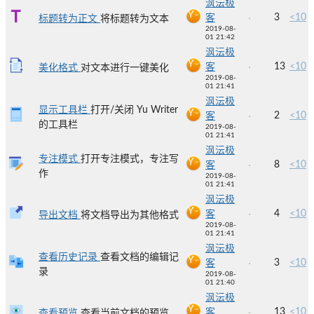
沨沄极
3
<10
客
标题转为正文
将标题转为文本
2019-08-
01 21:42
沨沄极
13
<10
客
美化格式
对文本进行一键美化
2019-08-
01 21:41
沨沄极
显示工具栏
打开/关闭 Yu Writer
2
<10
客
的工具栏
2019-08-
01 21:41
沨沄极
专注模式
打开专注模式，专注写
8
<10
客
作
2019-08-
01 21:41
沨沄极
4
<10
客
导出文档
将文档导出为其他格式
2019-08-
01 21:41
沨沄极
查看历史记录
查看文档的编辑记
3
<10
客
录
2019-08-
01 21:40
沨沄极
13
<10
客
查看预览
查看当前文档的预览