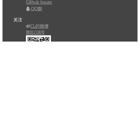
Github Issues
QQ群
关注
CL的微博
微信订阅号
条款
隐私政策
报告不良信息
Copyright © 北京立迩合讯科技有限公司
•
京ICP备
09022189号-8
•
京公网安备 11010502053266号
自动