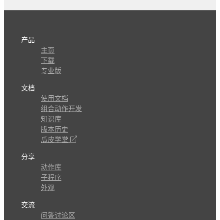
产品
主页
下载
专业版
文档
使用文档
组合动作开发
知识库
版本历史
瓜皮学堂
分享
动作库
子程序
外观
交流
问答讨论区