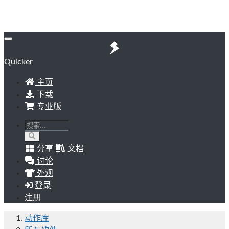
Quicker
主页
下载
专业版
分享
文档
讨论
外观
登录
注册
动作库