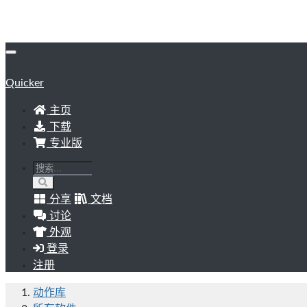
Quicker
主页
下载
专业版
分享
文档
讨论
外观
登录
注册
动作库