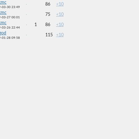
kmc
86
<10
-03-30 23:49
kmc
75
<10
-03-27 00:01
kmc
1
86
<10
-03-26 22:44
god
115
<10
-01-28 09:58