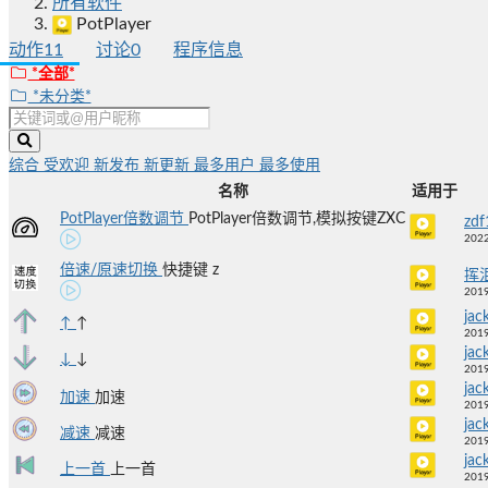
所有软件
PotPlayer
动作
11
讨论
0
程序信息
*全部*
*未分类*
综合
受欢迎
新发布
新更新
最多用户
最多使用
名称
适用于
PotPlayer倍数调节
PotPlayer倍数调节,模拟按键ZXC
zdf
2022
倍速/原速切换
快捷键 z
挥
2019
jac
↑
↑
2019
jac
↓
↓
2019
jac
加速
加速
2019
jac
减速
减速
2019
jac
上一首
上一首
2019