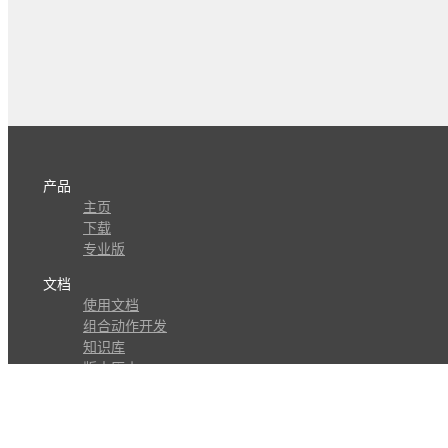
产品
主页
下载
专业版
文档
使用文档
组合动作开发
知识库
版本历史
瓜皮学堂
分享
动作库