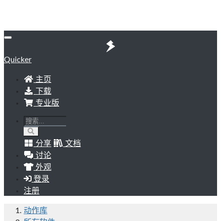
Quicker
主页
下载
专业版
分享
文档
讨论
外观
登录
注册
动作库