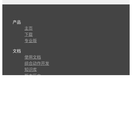
产品
主页
下载
专业版
文档
使用文档
组合动作开发
知识库
版本历史
瓜皮学堂
分享
动作库
子程序
外观
交流
问答讨论区