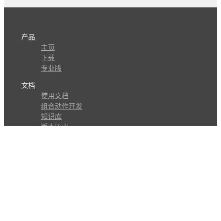
产品
主页
下载
专业版
文档
使用文档
组合动作开发
知识库
版本历史
瓜皮学堂
分享
动作库
子程序
外观
交流
问答讨论区