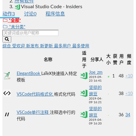
所有软件
Visual Studio Code - Insiders
动作
3
讨论
0
程序信息
*全部*
*未分类*
综合
受欢迎
新发布
新更新
最多用户
最多使用
适
大
获
用
频
名称
用
分享人
小
赞
户
度
于
Joe_zm
ElegantBook
LaTeX快速插入特定
1
48
<10
2019-09-
模板
23 16:41
坚挺的
38
<10
豌豆
VSCode代码格式化
格式化代码
2019-04-
09 16:21
坚挺的
VSCode单行注释
注释选中行的
36
34
豌豆
代码
2019-04-
09 16:20