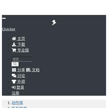
Quicker
主页
下载
专业版
分享
文档
讨论
外观
登录
注册
动作库