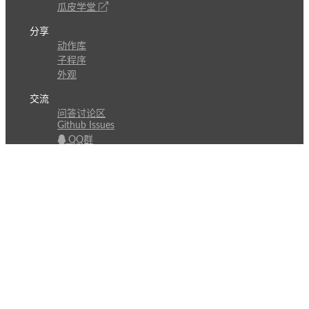
瓜皮学堂
分享
动作库
子程序
外观
交流
问答讨论区
Github Issues
QQ群
关注
CL的微博
微信订阅号
条款
隐私政策
报告不良信息