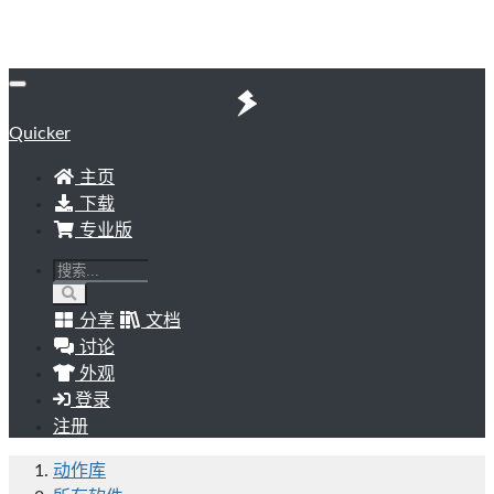
Quicker
主页
下载
专业版
分享
文档
讨论
外观
登录
注册
动作库