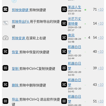
笔战人生
71
<10
剪映快捷键
剪映快捷键
2025-04-06
15:10
光芒万丈
剪映导出F6
用于剪映导出的快捷
14
<10
奥特曼
键
2024-05-18
09:17
南风
4
54
<10
剪映变速
在滚轮上右键
2022-08-24
16:48
机器白日
40
<10
梦
恢复
剪映中恢复的快捷键
2021-02-20
16:44
机器白日
39
<10
梦
复制
剪映中Ctrl+C复制快捷键
2021-02-20
16:43
机器白日
43
<10
梦
删除
剪映中删除快捷键
2021-02-20
16:41
机器白日
导出
剪映中Ctrl+Q 退出软件快捷
51
<10
梦
键
2021-02-20