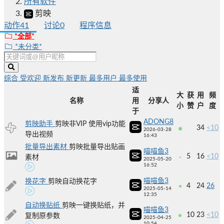
所有软件
剪映
动作
41
讨论
0
程序信息
*全部*
*未分类*
综合
受欢迎
新发布
新更新
最多用户
最多使用
适
大
获
用
频
名称
用
分享人
小
赞
户
度
于
ADONG8
剪映助手
剪映非VIP 使用vip功能
34
<10
2026-03-28
导出视频
16:43
批量导出素材
剪映批量导出贴画
喵喵鱼3
5
16
<10
素材
2025-05-20
16:52
喵喵鱼3
换花字
剪映自动换花字
4
24
26
2025-05-14
12:35
自动换贴纸
剪映一键换贴纸，并
喵喵鱼3
10
23
<10
复制原参数
2025-04-25
10:54