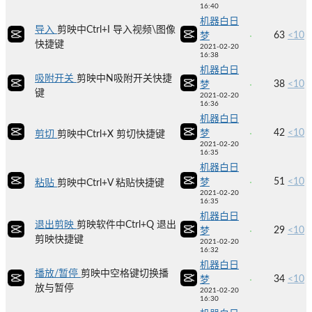
16:40
机器白日
导入
剪映中Ctrl+I 导入视频\图像
63
<10
梦
快捷键
2021-02-20
16:38
机器白日
吸附开关
剪映中N吸附开关快捷
38
<10
梦
键
2021-02-20
16:36
机器白日
42
<10
梦
剪切
剪映中Ctrl+X 剪切快捷键
2021-02-20
16:35
机器白日
51
<10
梦
粘贴
剪映中Ctrl+V 粘贴快捷键
2021-02-20
16:35
机器白日
退出剪映
剪映软件中Ctrl+Q 退出
29
<10
梦
剪映快捷键
2021-02-20
16:32
机器白日
播放/暂停
剪映中空格键切换播
34
<10
梦
放与暂停
2021-02-20
16:30