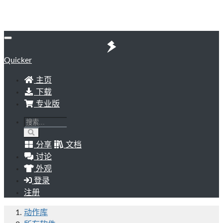
Quicker
主页
下载
专业版
分享
文档
讨论
外观
登录
注册
动作库