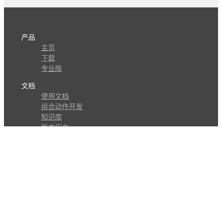
产品
主页
下载
专业版
文档
使用文档
组合动作开发
知识库
版本历史
瓜皮学堂
分享
动作库
子程序
外观
交流
问答讨论区