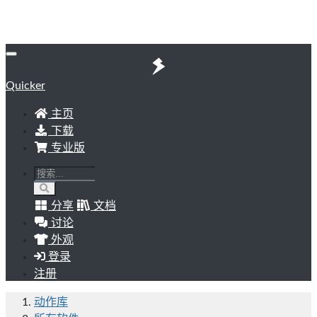
Quicker
主页
下载
专业版
分享
文档
讨论
外观
登录
注册
动作库