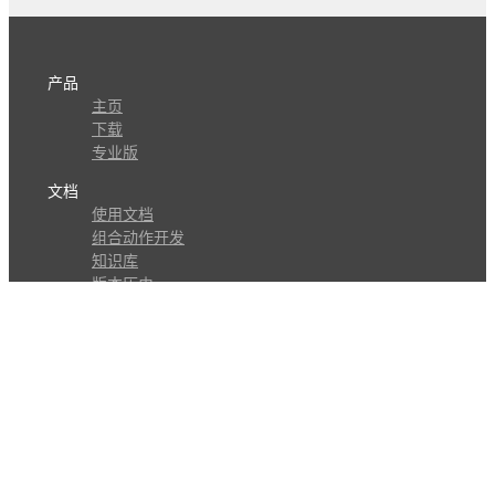
产品
主页
下载
专业版
文档
使用文档
组合动作开发
知识库
版本历史
瓜皮学堂
分享
动作库
子程序
外观
交流
问答讨论区