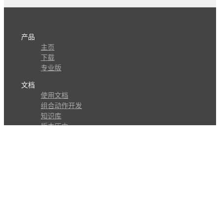
产品
主页
下载
专业版
文档
使用文档
组合动作开发
知识库
版本历史
瓜皮学堂
分享
动作库
子程序
外观
交流
问答讨论区