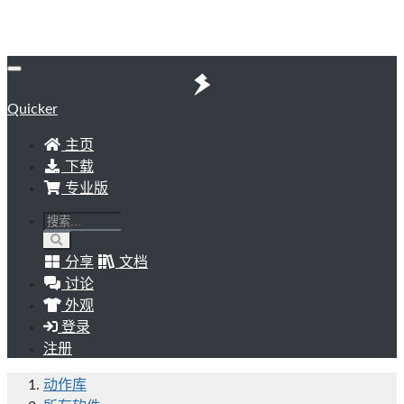
Quicker
主页
下载
专业版
分享
文档
讨论
外观
登录
注册
动作库