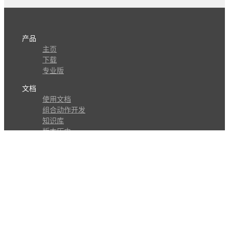
产品
主页
下载
专业版
文档
使用文档
组合动作开发
知识库
版本历史
瓜皮学堂
分享
动作库
子程序
外观
交流
问答讨论区