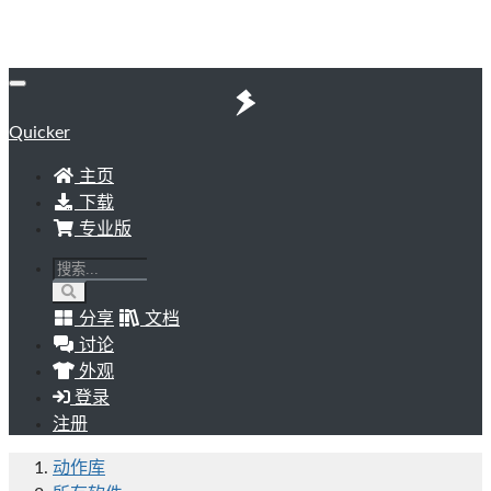
Quicker
主页
下载
专业版
分享
文档
讨论
外观
登录
注册
动作库