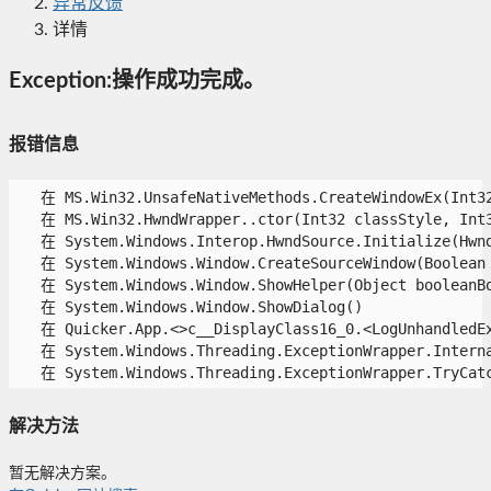
异常反馈
详情
Exception:操作成功完成。
报错信息
   在 MS.Win32.UnsafeNativeMethods.CreateWindowEx(Int32
   在 MS.Win32.HwndWrapper..ctor(Int32 classStyle, Int3
   在 System.Windows.Interop.HwndSource.Initialize(HwndS
   在 System.Windows.Window.CreateSourceWindow(Boolean d
   在 System.Windows.Window.ShowHelper(Object booleanBox
   在 System.Windows.Window.ShowDialog()

   在 Quicker.App.<>c__DisplayClass16_0.<LogUnhandledExc
   在 System.Windows.Threading.ExceptionWrapper.Interna
   在 System.Windows.Threading.ExceptionWrapper.TryCatc
解决方法
暂无解决方案。