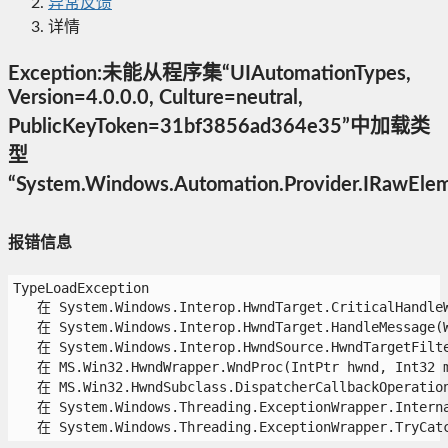
异常反馈
详情
Exception:未能从程序集“UIAutomationTypes,
Version=4.0.0.0, Culture=neutral,
PublicKeyToken=31bf3856ad364e35”中加载类
型
“System.Windows.Automation.Provider.IRawEle
报错信息
TypeLoadException

   在 System.Windows.Interop.HwndTarget.CriticalHandleW
   在 System.Windows.Interop.HwndTarget.HandleMessage(Wi
   在 System.Windows.Interop.HwndSource.HwndTargetFilte
   在 MS.Win32.HwndWrapper.WndProc(IntPtr hwnd, Int32 ms
   在 MS.Win32.HwndSubclass.DispatcherCallbackOperation(
   在 System.Windows.Threading.ExceptionWrapper.Interna
   在 System.Windows.Threading.ExceptionWrapper.TryCatc