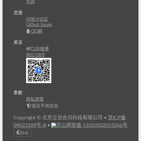
外观
交流
问答讨论区
Github Issues
QQ群
关注
CL的微博
微信订阅号
条款
隐私政策
报告不良信息
Copyright © 北京立迩合讯科技有限公司
•
京ICP备
09022189号-8
•
京公网安备 11010502053266号
自动