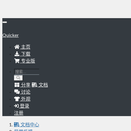
Quicker
主页
下载
专业版
分享
文档
讨论
外观
登录
注册
文档中心