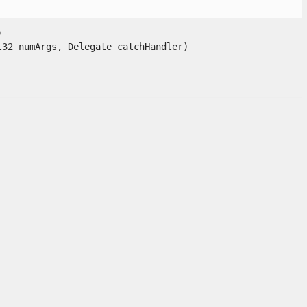


 numArgs, Delegate catchHandler)
