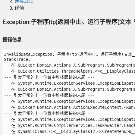
异常反馈
详情
Exception:子程序(tp)返回中止。运行子程序(文
报错信息
InvalidDataException: 子程序(tp)返回中止。运行子程序(
StackTrace:

   在 Quicker.Domain.Actions.X.SubPrograms.SubProgramHel
   在 Quicker.Utilities.ThreadHelpers.<>c__DisplayClass0
--- 引发异常的上一位置中堆栈跟踪的末尾 ---

   在 System.Runtime.ExceptionServices.ExceptionDispatch
   在 Quicker.Domain.Actions.X.SubPrograms.SubProgramHel
--- 引发异常的上一位置中堆栈跟踪的末尾 ---

   在 System.Runtime.ExceptionServices.ExceptionDispatch
   在 Quicker.Domain.Actions.ActionExecuteContext.<RunSp
--- 引发异常的上一位置中堆栈跟踪的末尾 ---

   在 System.Runtime.ExceptionServices.ExceptionDispatch
   在 System.Runtime.CompilerServices.TaskAwaiter.Handle
   在 DynamicClass.<>c__DisplayClass12.<<CreateMenu>b__f