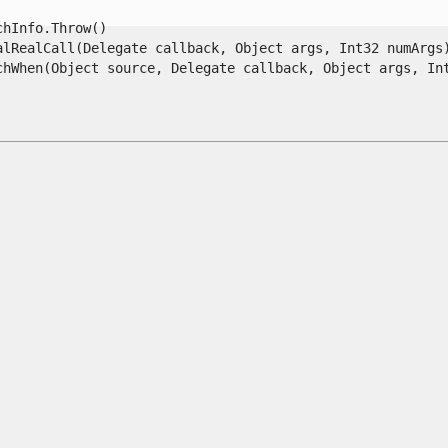
Info.Throw()

lRealCall(Delegate callback, Object args, Int32 numArgs)
When(Object source, Delegate callback, Object args, Int32