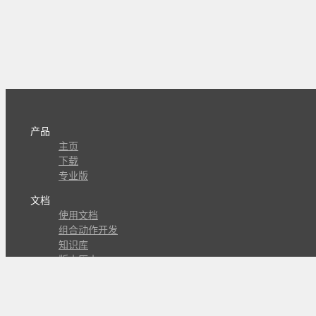
产品
主页
下载
专业版
文档
使用文档
组合动作开发
知识库
版本历史
瓜皮学堂
分享
动作库