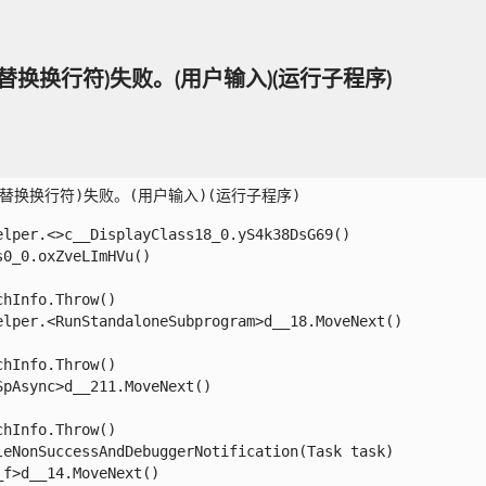
本_替换换行符)失败。(用户输入)(运行子程序)
文本_替换换行符)失败。(用户输入)(运行子程序)

per.<>c__DisplayClass18_0.yS4k38DsG69()

_0.oxZveLImHVu()

Info.Throw()

per.<RunStandaloneSubprogram>d__18.MoveNext()

Info.Throw()

Async>d__211.MoveNext()

Info.Throw()

NonSuccessAndDebuggerNotification(Task task)

>d__14.MoveNext()
