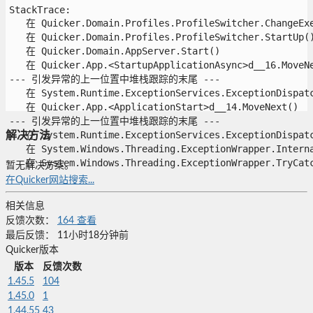
StackTrace:

   在 Quicker.Domain.Profiles.ProfileSwitcher.ChangeExe(
   在 Quicker.Domain.Profiles.ProfileSwitcher.StartUp()
   在 Quicker.Domain.AppServer.Start()

   在 Quicker.App.<StartupApplicationAsync>d__16.MoveNex
--- 引发异常的上一位置中堆栈跟踪的末尾 ---

   在 System.Runtime.ExceptionServices.ExceptionDispatch
   在 Quicker.App.<ApplicationStart>d__14.MoveNext()

--- 引发异常的上一位置中堆栈跟踪的末尾 ---

   在 System.Runtime.ExceptionServices.ExceptionDispatch
解决方法
   在 System.Windows.Threading.ExceptionWrapper.Interna
   在 System.Windows.Threading.ExceptionWrapper.TryCatch
暂无解决方案。
在Quicker网站搜索...
相关信息
反馈次数：
164
查看
最后反馈：
11小时18分钟前
Quicker版本
版本
反馈次数
1.45.5
104
1.45.0
1
1.44.55
43