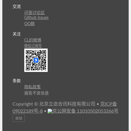
交流
问答讨论区
Github Issues
QQ群
关注
CL的微博
微信订阅号
条款
隐私政策
报告不良信息
Copyright © 北京立迩合讯科技有限公司
•
京ICP备
09022189号-8
•
京公网安备 11010502053266号
自动