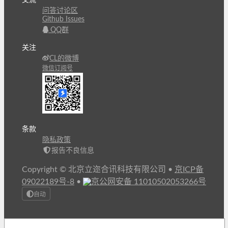
交流
问答讨论区
Github Issues
QQ群
关注
CL的微博
微信订阅号
条款
隐私政策
报告不良信息
Copyright © 北京立迩合讯科技有限公司
•
京ICP备
09022189号-8
•
京公网安备 11010502053266号
自动