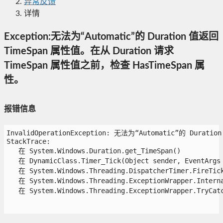
异常反馈
详情
Exception:无法为“Automatic”的 Duration 值返回
TimeSpan 属性值。在从 Duration 请求
TimeSpan 属性值之前，检查 HasTimeSpan 属
性。
报错信息
InvalidOperationException: 无法为“Automatic”的 Dura
StackTrace:

   在 System.Windows.Duration.get_TimeSpan()

   在 DynamicClass.Timer_Tick(Object sender, EventArgs e
   在 System.Windows.Threading.DispatcherTimer.FireTick(
   在 System.Windows.Threading.ExceptionWrapper.Interna
   在 System.Windows.Threading.ExceptionWrapper.TryCatch