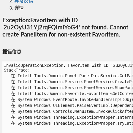
异常反馈
详情
Exception:FavorItem with ID
'2u2OyU31Yj2rqFQImlYoG4' not found. Cannot
create PanelItem for non-existent FavorItem.
报错信息
InvalidOperationException: FavorItem with ID '2u2OyU31Y
StackTrace:

   在 IntelliTools.Domain.Panel.PanelDataService.GetPane
   在 IntelliTools.Domain.Service.PanelService.CreatePan
   在 IntelliTools.Domain.Service.PanelService.ShowPanel
   在 IntelliTools.Domain.Favorite.FavorItem.<GetContext
   在 System.Windows.EventRoute.InvokeHandlersImpl(Objec
   在 System.Windows.UIElement.RaiseEventImpl(Dependency
   在 System.Windows.Controls.MenuItem.InvokeClickAfterR
   在 System.Windows.Threading.ExceptionWrapper.Interna
   在 System.Windows.Threading.ExceptionWrapper.TryCatch