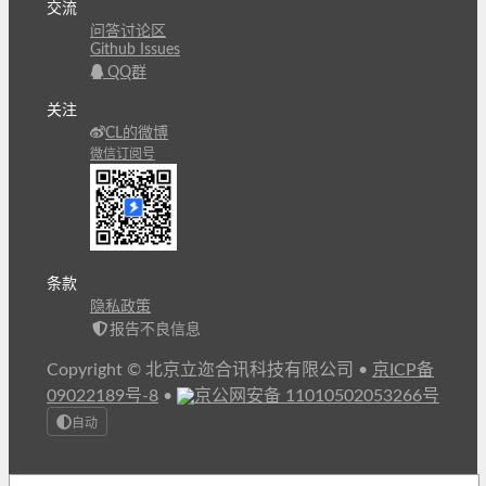
交流
问答讨论区
Github Issues
QQ群
关注
CL的微博
微信订阅号
条款
隐私政策
报告不良信息
Copyright © 北京立迩合讯科技有限公司
•
京ICP备
09022189号-8
•
京公网安备 11010502053266号
自动