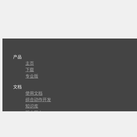
产品
主页
下载
专业版
文档
使用文档
组合动作开发
知识库
版本历史
瓜皮学堂
分享
动作库