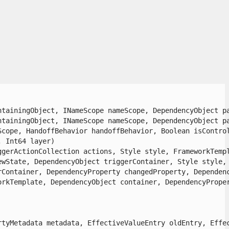
tainingObject, INameScope nameScope, DependencyObject par
tainingObject, INameScope nameScope, DependencyObject par
ope, HandoffBehavior handoffBehavior, Boolean isControll
Int64 layer)

erActionCollection actions, Style style, FrameworkTempla
State, DependencyObject triggerContainer, Style style, F
Container, DependencyProperty changedProperty, Dependency
rkTemplate, DependencyObject container, DependencyProper
tyMetadata metadata, EffectiveValueEntry oldEntry, Effect