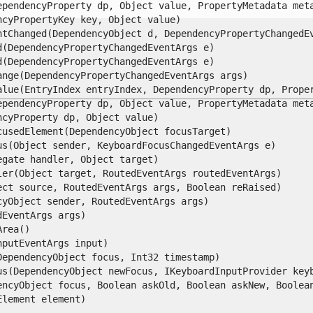
pendencyProperty dp, Object value, PropertyMetadata meta
yPropertyKey key, Object value)

tChanged(DependencyObject d, DependencyPropertyChangedEve
DependencyPropertyChangedEventArgs e)

DependencyPropertyChangedEventArgs e)

ge(DependencyPropertyChangedEventArgs args)

lue(EntryIndex entryIndex, DependencyProperty dp, Proper
pendencyProperty dp, Object value, PropertyMetadata meta
yProperty dp, Object value)

sedElement(DependencyObject focusTarget)

(Object sender, KeyboardFocusChangedEventArgs e)

ate handler, Object target)

r(Object target, RoutedEventArgs routedEventArgs)

t source, RoutedEventArgs args, Boolean reRaised)

Object sender, RoutedEventArgs args)

ventArgs args)

ea()

utEventArgs input)

pendencyObject focus, Int32 timestamp)

s(DependencyObject newFocus, IKeyboardInputProvider keybo
ncyObject focus, Boolean askOld, Boolean askNew, Boolean 
ement element)
