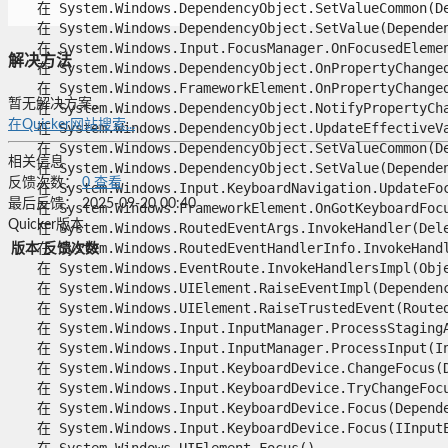
   在 System.Windows.DependencyObject.SetValueCommon(De
   在 System.Windows.DependencyObject.SetValue(Dependenc
   在 System.Windows.Input.FocusManager.OnFocusedElemen
解决方法
   在 System.Windows.DependencyObject.OnPropertyChanged(
   在 System.Windows.FrameworkElement.OnPropertyChanged(
暂无解决方案。
   在 System.Windows.DependencyObject.NotifyPropertyChan
在Quicker网站搜索...
   在 System.Windows.DependencyObject.UpdateEffectiveVa
   在 System.Windows.DependencyObject.SetValueCommon(De
相关信息
   在 System.Windows.DependencyObject.SetValue(Dependenc
反馈次数：
0
查看
   在 System.Windows.Input.KeyboardNavigation.UpdateFocu
最后反馈：
2025-09-20 00:40
   在 System.Windows.FrameworkElement.OnGotKeyboardFocus
Quicker版本
   在 System.Windows.RoutedEventArgs.InvokeHandler(Deleg
   在 System.Windows.RoutedEventHandlerInfo.InvokeHandle
版本
反馈次数
   在 System.Windows.EventRoute.InvokeHandlersImpl(Objec
   在 System.Windows.UIElement.RaiseEventImpl(Dependency
   在 System.Windows.UIElement.RaiseTrustedEvent(RoutedE
   在 System.Windows.Input.InputManager.ProcessStagingAr
   在 System.Windows.Input.InputManager.ProcessInput(Inp
   在 System.Windows.Input.KeyboardDevice.ChangeFocus(De
   在 System.Windows.Input.KeyboardDevice.TryChangeFocu
   在 System.Windows.Input.KeyboardDevice.Focus(Depende
   在 System.Windows.Input.KeyboardDevice.Focus(IInputEl
   在 System.Windows.UIElement.Focus()
