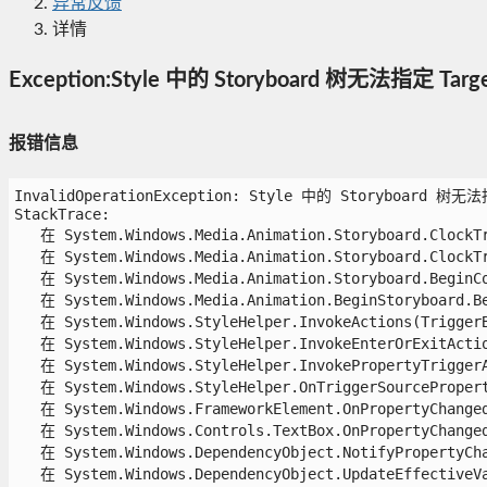
异常反馈
详情
Exception:Style 中的 Storyboard 树无法指定 Tar
报错信息
InvalidOperationException: Style 中的 Storyboard 树无法
StackTrace:

   在 System.Windows.Media.Animation.Storyboard.ClockTr
   在 System.Windows.Media.Animation.Storyboard.ClockTr
   在 System.Windows.Media.Animation.Storyboard.BeginCo
   在 System.Windows.Media.Animation.BeginStoryboard.Be
   在 System.Windows.StyleHelper.InvokeActions(TriggerB
   在 System.Windows.StyleHelper.InvokeEnterOrExitActio
   在 System.Windows.StyleHelper.InvokePropertyTriggerA
   在 System.Windows.StyleHelper.OnTriggerSourcePropert
   在 System.Windows.FrameworkElement.OnPropertyChanged(
   在 System.Windows.Controls.TextBox.OnPropertyChanged(
   在 System.Windows.DependencyObject.NotifyPropertyChan
   在 System.Windows.DependencyObject.UpdateEffectiveVa