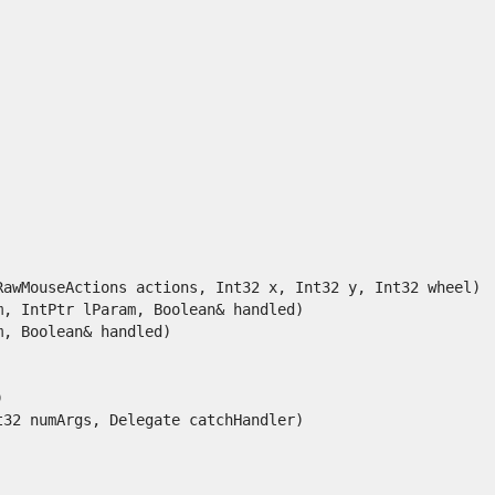
wMouseActions actions, Int32 x, Int32 y, Int32 wheel)

 IntPtr lParam, Boolean& handled)

 Boolean& handled)



 numArgs, Delegate catchHandler)
