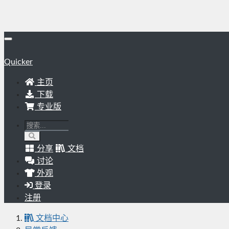
Quicker
主页
下载
专业版
分享
文档
讨论
外观
登录
注册
文档中心