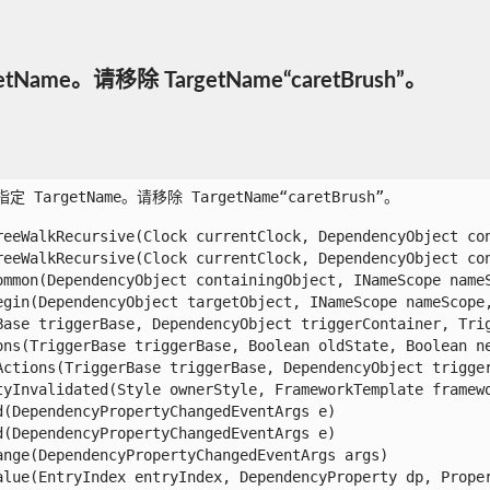
getName。请移除 TargetName“caretBrush”。
指定 TargetName。请移除 TargetName“caretBrush”。

eeWalkRecursive(Clock currentClock, DependencyObject con
eeWalkRecursive(Clock currentClock, DependencyObject con
mmon(DependencyObject containingObject, INameScope nameSc
gin(DependencyObject targetObject, INameScope nameScope, 
ase triggerBase, DependencyObject triggerContainer, Trigg
ns(TriggerBase triggerBase, Boolean oldState, Boolean new
ctions(TriggerBase triggerBase, DependencyObject trigger
yInvalidated(Style ownerStyle, FrameworkTemplate framewo
DependencyPropertyChangedEventArgs e)

DependencyPropertyChangedEventArgs e)

ge(DependencyPropertyChangedEventArgs args)

lue(EntryIndex entryIndex, DependencyProperty dp, Proper