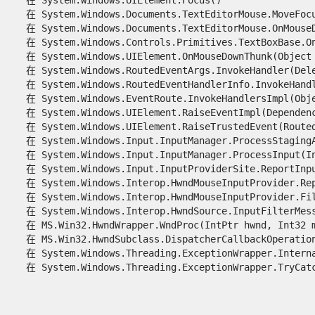
   在 System.Windows.Documents.TextEditorMouse.MoveFocus
   在 System.Windows.Documents.TextEditorMouse.OnMouseDo
   在 System.Windows.Controls.Primitives.TextBoxBase.OnM
   在 System.Windows.UIElement.OnMouseDownThunk(Object s
   在 System.Windows.RoutedEventArgs.InvokeHandler(Deleg
   在 System.Windows.RoutedEventHandlerInfo.InvokeHandle
   在 System.Windows.EventRoute.InvokeHandlersImpl(Objec
   在 System.Windows.UIElement.RaiseEventImpl(Dependency
   在 System.Windows.UIElement.RaiseTrustedEvent(RoutedE
   在 System.Windows.Input.InputManager.ProcessStagingAr
   在 System.Windows.Input.InputManager.ProcessInput(Inp
   在 System.Windows.Input.InputProviderSite.ReportInput
   在 System.Windows.Interop.HwndMouseInputProvider.Rep
   在 System.Windows.Interop.HwndMouseInputProvider.Fil
   在 System.Windows.Interop.HwndSource.InputFilterMess
   在 MS.Win32.HwndWrapper.WndProc(IntPtr hwnd, Int32 ms
   在 MS.Win32.HwndSubclass.DispatcherCallbackOperation(
   在 System.Windows.Threading.ExceptionWrapper.Interna
   在 System.Windows.Threading.ExceptionWrapper.TryCatch