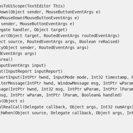
ToUiScope(TextEditor This)

wn(Object sender, MouseButtonEventArgs e)

ouseDown(MouseButtonEventArgs e)

ender, MouseButtonEventArgs e)

ate handler, Object target)

r(Object target, RoutedEventArgs routedEventArgs)

t source, RoutedEventArgs args, Boolean reRaised)

Object sender, RoutedEventArgs args)

ventArgs args)

ea()

utEventArgs input)

(InputReport inputReport)

ortInput(IntPtr hwnd, InputMode mode, Int32 timestamp, Ra
terMessage(IntPtr hwnd, WindowMessage msg, IntPtr wParam,
age(IntPtr hwnd, Int32 msg, IntPtr wParam, IntPtr lParam,
g, IntPtr wParam, IntPtr lParam, Boolean& handled)

Object o)

lRealCall(Delegate callback, Object args, Int32 numArgs)
When(Object source, Delegate callback, Object args, Int32