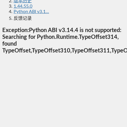
版本历史
1.44.55.0
Python ABI v3.1...
反馈记录
Exception:Python ABI v3.14.4 is not supported:
Searching for Python.Runtime.TypeOffset314,
found
TypeOffset,TypeOffset310,TypeOffset311,TypeO