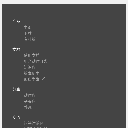
产品
主页
下载
专业版
文档
使用文档
组合动作开发
知识库
版本历史
瓜皮学堂
分享
动作库
子程序
外观
交流
问答讨论区