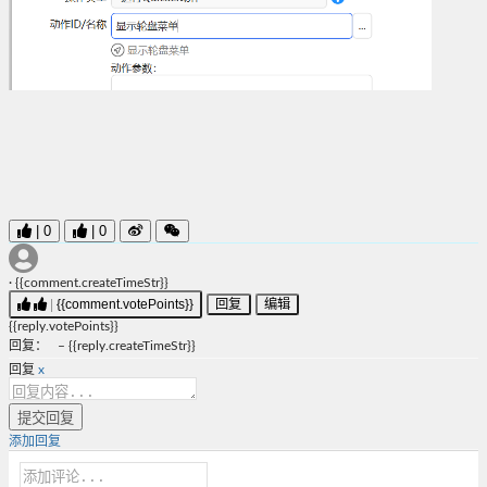
|
0
|
0
·
{{comment.createTimeStr}}
|
{{comment.votePoints}}
回复
编辑
{{reply.votePoints}}
回复
：
–
{{reply.createTimeStr}}
回复
x
提交回复
添加回复