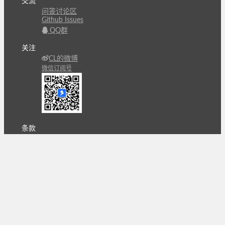
交流
问答讨论区
Github Issues
QQ群
关注
CL的微博
微信订阅号
条款
隐私政策
报告不良信息
Copyright © 北京立迩合讯科技有限公司
•
京ICP备
09022189号-8
•
京公网安备 11010502053266号
自动