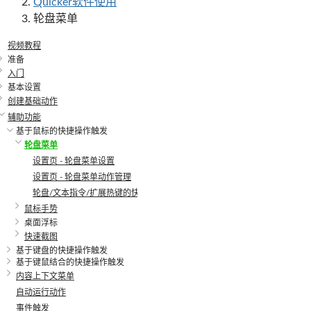
Quicker软件使用
轮盘菜单
视频教程
准备
入门
基本设置
创建基础动作
辅助功能
基于鼠标的快捷操作触发
轮盘菜单
设置页 - 轮盘菜单设置
设置页 - 轮盘菜单动作管理
轮盘/文本指令/扩展热键的快速操作设置
鼠标手势
桌面浮标
快速截图
基于键盘的快捷操作触发
基于键鼠结合的快捷操作触发
内容上下文菜单
自动运行动作
事件触发