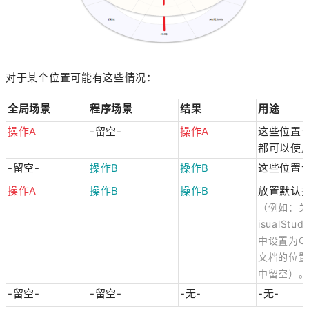
对于某个位置可能有这些情况：
全局场景
程序场景
结果
用途
操作A
-留空-
操作A
这些位置
都可以使
-留空-
操作B
操作B
这些位置
操作A
操作B
操作B
放置默认
（例如：关
isualS
中设置为Ct
文档的位置
中留空）。
-留空-
-留空-
-无-
-无-