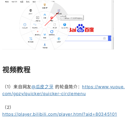
视频教程
（1）来自网友
@瓜皮之牙
的轮盘简介：
https://www.yuque.
com/gpzy/quicker/quicker-circlemenu
（2）
https://player.bilibili.com/player.html?aid=80345101