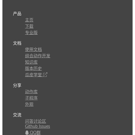
产品
主页
下载
专业版
文档
使用文档
组合动作开发
知识库
版本历史
瓜皮学堂
分享
动作库
子程序
外观
交流
问答讨论区
Github Issues
QQ群