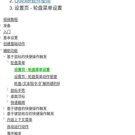
Quicker软件使用
设置页 - 轮盘菜单设置
视频教程
准备
入门
基本设置
创建基础动作
辅助功能
基于鼠标的快捷操作触发
轮盘菜单
设置页 - 轮盘菜单设置
设置页 - 轮盘菜单动作管理
轮盘/文本指令/扩展热键的快速操作设置
鼠标手势
桌面浮标
快速截图
基于键盘的快捷操作触发
基于键鼠结合的快捷操作触发
内容上下文菜单
自动运行动作
事件触发