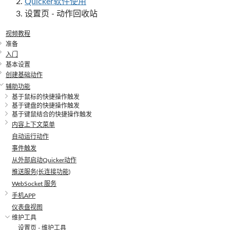
Quicker软件使用
设置页 - 动作回收站
视频教程
准备
入门
基本设置
创建基础动作
辅助功能
基于鼠标的快捷操作触发
基于键盘的快捷操作触发
基于键鼠结合的快捷操作触发
内容上下文菜单
自动运行动作
事件触发
从外部启动Quicker动作
推送服务(长连接功能)
WebSocket 服务
手机APP
仪表盘视图
维护工具
设置页 - 维护工具