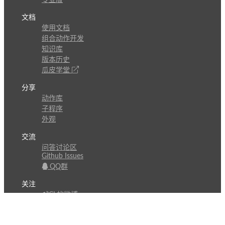
文档
使用文档
组合动作开发
知识库
版本历史
瓜皮学堂
分享
动作库
子程序
外观
交流
问答讨论区
Github Issues
QQ群
关注
CL的微博
微信订阅号