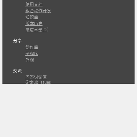
使用文档
组合动作开发
知识库
版本历史
瓜皮学堂
分享
动作库
子程序
外观
交流
问答讨论区
Github Issues
QQ群
关注
CL的微博
微信订阅号