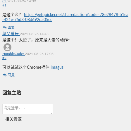
CL
2021-08-26 14:39
#
1
是这个么？
https://getquicker.net/sharedaction?code=78e28478-b1ea
-421e-75d3-08d692da05cc
回复
菜又爱玩
:
2021-08-26 14:43
是这个！太赞了，原来是大佬的动作~
HumbleCoder
2021-08-26 17:08
#
2
可以试试这个Chrome插件
Imagus
回复
回复主贴
相关资源