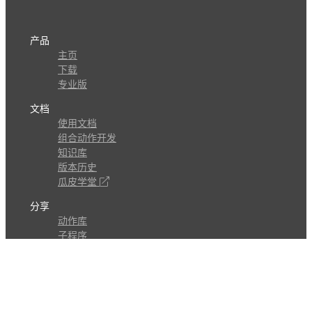
产品
主页
下载
专业版
文档
使用文档
组合动作开发
知识库
版本历史
瓜皮学堂
分享
动作库
子程序
外观
交流
问答讨论区
Github Issues