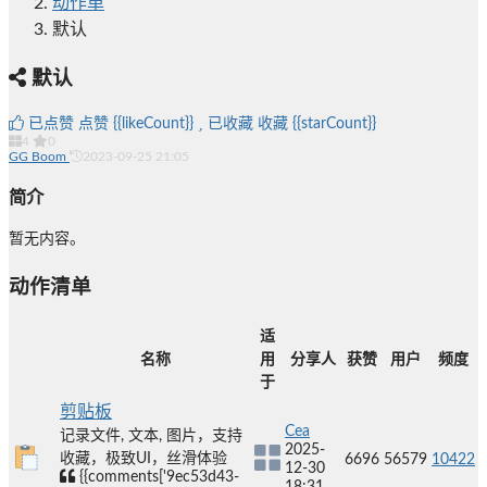
动作单
默认
默认
已点赞
点赞
{{likeCount}}
已收藏
收藏
{{starCount}}
4
0
GG Boom
2023-09-25 21:05
简介
暂无内容。
动作清单
适
名称
用
分享人
获赞
用户
频度
于
剪贴板
Cea
记录文件, 文本, 图片，支持
2025-
收藏，极致UI，丝滑体验
6696
56579
10422
12-30
{{comments['9ec53d43-
18:31