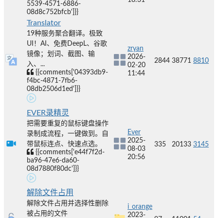
5539-4571-6886-
08d8c752bfcb']}}
Translator
19种服务聚合翻译。极致
UI！AI、免费DeepL、谷歌
zryan
镜像；划词、截图、输
2026-
2844
38771
8810
入、...
02-20
{{comments['04393db9-
11:44
f4bc-4871-7fb6-
08db2506d1ed']}}
EVER录精灵
把需要重复的鼠标键盘操作
Ever
录制成流程，一键做到。自
2025-
带鼠标连点、快速点选。
335
20133
3145
08-03
{{comments['e44f7f2d-
20:56
ba96-47e6-da60-
08d7880f80dc']}}
解除文件占用
解除文件占用并选择性删除
i_orange
被占用的文件
2023-