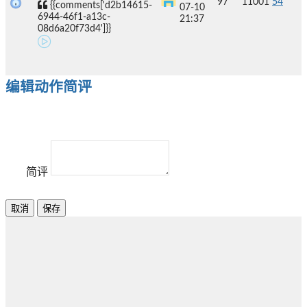
97
11001
54
{{comments['d2b14615-
07-10
6944-46f1-a13c-
21:37
08d6a20f73d4']}}
编辑动作简评
简评
取消
保存