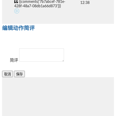
{{comments['7b7abcef-781e-
12:38
428f-48a7-08db1a66d873']}}
编辑动作简评
简评
取消
保存