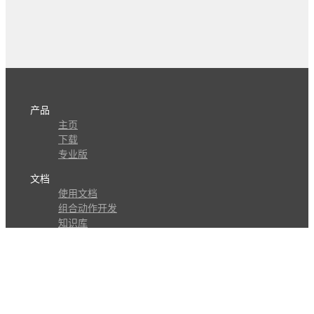
产品
主页
下载
专业版
文档
使用文档
组合动作开发
知识库
版本历史
瓜皮学堂
分享
动作库
子程序