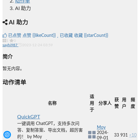
动作单
AI 助力
AI 助力
已点赞
点赞
{{likeCount}}
已收藏
收藏
{{starCount}}
1
0
sayhi987
2023-12-24 03:59
简介
暂无内容。
动作清单
适
获
用
频
名称
用
分享人
赞
户
度
于
QuickGPT
一键调用 ChatGPT，支持多次问
Moy
答、复制答案、导出文档，超厉害
2024-
33
931
<10
的！ by Moy
09-01