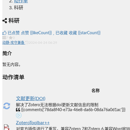
动作单
科研
科研
已点赞
点赞
{{likeCount}}
已收藏
收藏
{{starCount}}
7
0
动静-攻守兼备
2024-04-24 06:29
简介
暂无内容。
动作清单
名称
文献更新(DOI)
解决了Zotero无法根据doi更新文献信息的限制
{{comments['78da8f40-e73a-46e8-da6b-08da76a0d1ac']}}
ZoteroToolbar++
对官方插件进行了重写，兼容Zotero 7和Zotero 6,兼容Word和WP