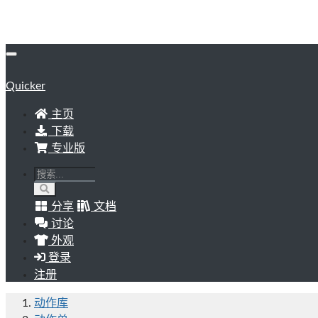
Quicker
主页
下载
专业版
分享
文档
讨论
外观
登录
注册
动作库