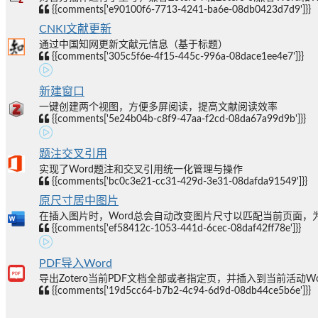
{{comments['e90100f6-7713-4241-ba6e-08db0423d7d9']}}
CNKI文献更新
通过中国知网更新文献元信息（基于标题）
{{comments['305c5f6e-4f15-445c-996a-08dace1ee4e7']}}
新建窗口
一键创建两个视图，方便多屏阅读，提高文献阅读效率
{{comments['5e24b04b-c8f9-47aa-f2cd-08da67a99d9b']}}
题注交叉引用
实现了Word题注和交叉引用统一化管理与操作
{{comments['bc0c3e21-cc31-429d-3e31-08dafda91549']}}
原尺寸居中图片
在插入图片时，Word总会自动改变图片尺寸以匹配当前页面，为
{{comments['ef58412c-1053-441d-6cec-08daf42ff78e']}}
PDF导入Word
导出Zotero当前PDF文档全部或者指定页，并插入到当前活动W
{{comments['19d5cc64-b7b2-4c94-6d9d-08db44ce5b6e']}}