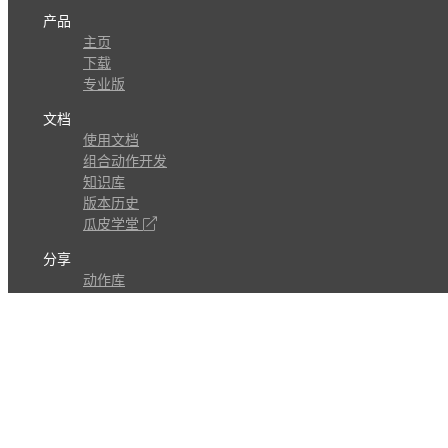
产品
主页
下载
专业版
文档
使用文档
组合动作开发
知识库
版本历史
瓜皮学堂
分享
动作库
子程序
外观
交流
问答讨论区
Github Issues
QQ群