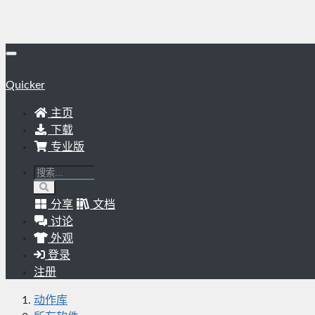
Quicker
主页
下载
专业版
分享
文档
讨论
外观
登录
注册
动作库