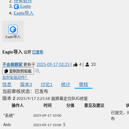
所有软件
Eagle
Eagle导入
Eagle导入
Eagle导入
公开
已发布
不会做题家
更新于
2025-09-17 02:25
|
4
|
33
复制到剪贴板
如何安装动作？
信息
版本
3
讨论
1
统计
审核
当前审核状态：
已发布
版本
2
2025/9/17 2:25:58
副屏幕定位BUG修复
操作人
时间
分值
意见及建议
已提交，
*系统*
2025-09-17 10:00
布
Anlv
5
2025-09-17 10:00