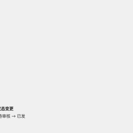
状态变更
待审核
→
已发