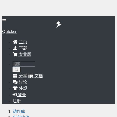
Quicker
主页
下载
专业版
分享
文档
讨论
外观
登录
注册
动作库