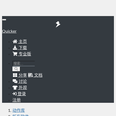
Quicker
主页
下载
专业版
分享
文档
讨论
外观
登录
注册
动作库