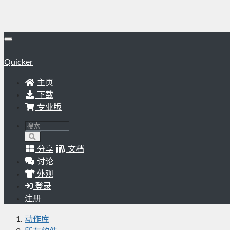
Quicker
主页
下载
专业版
分享
文档
讨论
外观
登录
注册
动作库