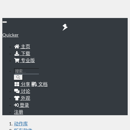
Quicker
主页
下载
专业版
分享
文档
讨论
外观
登录
注册
动作库