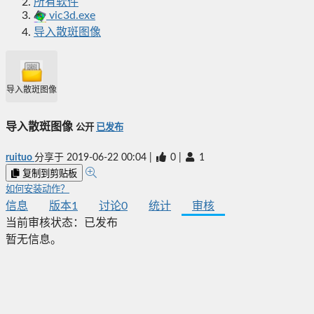
所有软件
vic3d.exe
导入散斑图像
导入散斑图像
导入散斑图像
公开
已发布
ruituo
分享于
2019-06-22 00:04
|
0
|
1
复制到剪贴板
如何安装动作？
信息
版本
1
讨论
0
统计
审核
当前审核状态：
已发布
暂无信息。