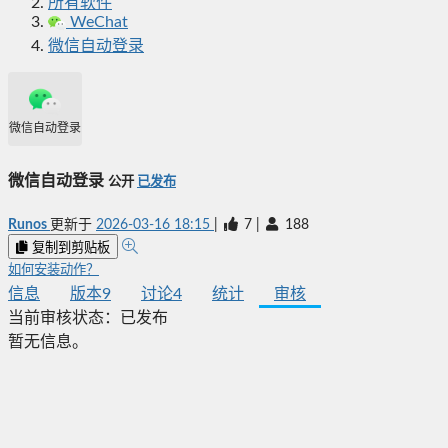
所有软件
WeChat
微信自动登录
微信自动登录
微信自动登录
公开
已发布
Runos
更新于
2026-03-16 18:15
|
7
|
188
复制到剪贴板
如何安装动作？
信息
版本
9
讨论
4
统计
审核
当前审核状态：
已发布
暂无信息。