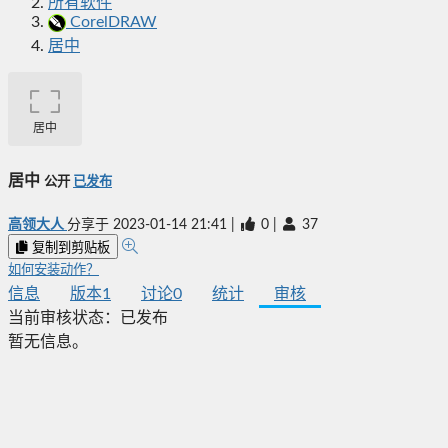
所有软件
CorelDRAW
居中
居中
居中
公开
已发布
高领大人
分享于
2023-01-14 21:41
|
0
|
37
复制到剪贴板
如何安装动作？
信息
版本
1
讨论
0
统计
审核
当前审核状态：
已发布
暂无信息。