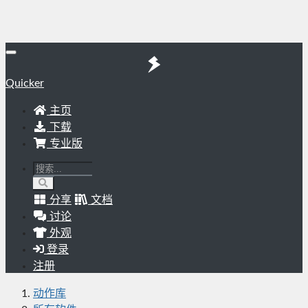
Quicker
主页
下载
专业版
分享
文档
讨论
外观
登录
注册
动作库