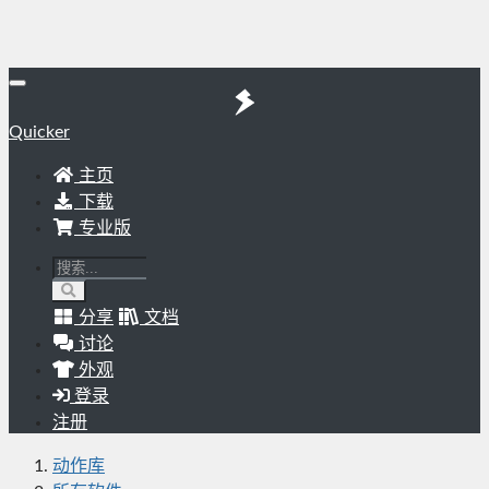
Quicker
主页
下载
专业版
分享
文档
讨论
外观
登录
注册
动作库