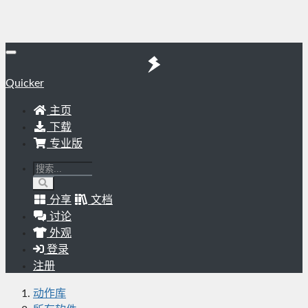
Quicker
主页
下载
专业版
分享
文档
讨论
外观
登录
注册
动作库