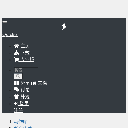
Quicker
主页
下载
专业版
分享
文档
讨论
外观
登录
注册
动作库