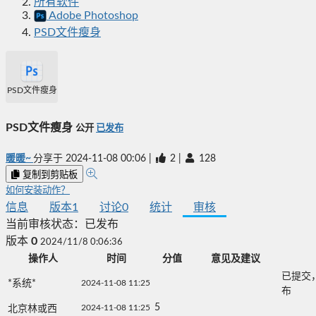
所有软件
Adobe Photoshop
PSD文件瘦身
PSD文件瘦身
PSD文件瘦身
公开
已发布
暖暖~
分享于
2024-11-08 00:06
|
2
|
128
复制到剪贴板
如何安装动作？
信息
版本
1
讨论
0
统计
审核
当前审核状态：
已发布
版本
0
2024/11/8 0:06:36
操作人
时间
分值
意见及建议
已提交
*系统*
2024-11-08 11:25
布
5
2024-11-08 11:25
北京林或西