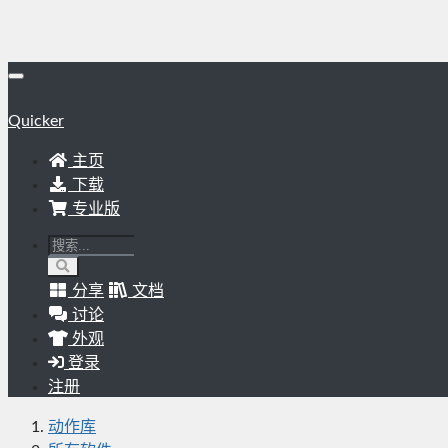
Quicker
主页
下载
专业版
分享
文档
讨论
外观
登录
注册
动作库