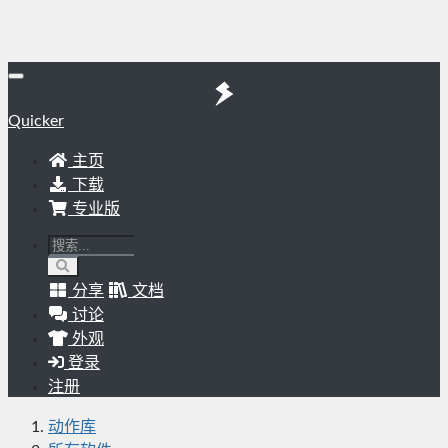
Quicker
主页
下载
专业版
分享
文档
讨论
外观
登录
注册
动作库