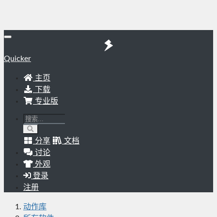
Quicker
主页
下载
专业版
分享
文档
讨论
外观
登录
注册
动作库