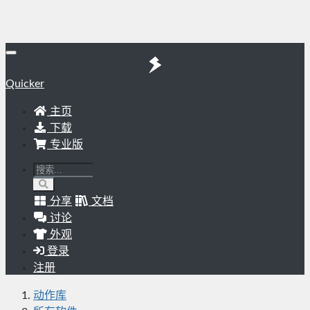
Quicker
主页
下载
专业版
分享
文档
讨论
外观
登录
注册
动作库