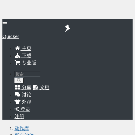
Quicker
主页
下载
专业版
分享
文档
讨论
外观
登录
注册
动作库