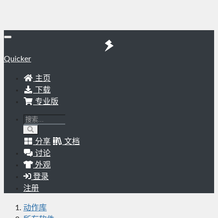
Quicker
主页
下载
专业版
分享
文档
讨论
外观
登录
注册
动作库