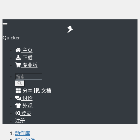
Quicker
主页
下载
专业版
分享
文档
讨论
外观
登录
注册
动作库