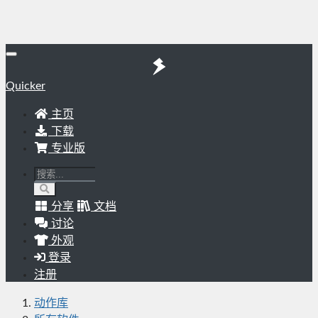
Quicker
主页
下载
专业版
分享
文档
讨论
外观
登录
注册
动作库