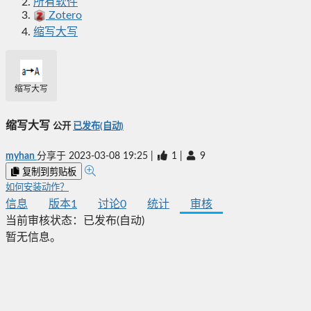
所有软件
Zotero
缩写大写
缩写大写
缩写大写
公开
已发布(自动)
myhan
分享于
2023-03-08 19:25
|
1
|
9
复制到剪贴板
如何安装动作？
信息
版本
1
讨论
0
统计
审核
当前审核状态：
已发布(自动)
暂无信息。