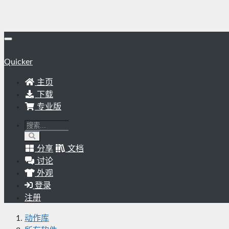
Quicker
主页
下载
专业版
分享
文档
讨论
外观
登录
注册
动作库