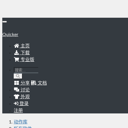
Quicker
主页
下载
专业版
分享
文档
讨论
外观
登录
注册
动作库